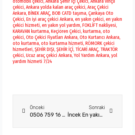
otomobil çekici
,
Ankara Şehir İçi Çekici
,
Ankara vinçli
çekici
,
Ankara yolda kalan araç çekici
,
Araç Çekici
Ankara
,
BİNEK ARAÇ
,
BOB CATD taşıma
,
Çankaya Oto
Çekici
,
En iyi araç çekici Ankara
,
en yakın çekici
,
en yakın
çekici hizmeti
,
en yakın yol yardım
,
FOKLİFT nakliyesi
,
KARAVAN kurtarma
,
Keçiören Çekici
,
kurtarma
,
oto
çekici
,
Oto Çekici Fiyatları Ankara
,
Oto Kurtarıcı Ankara
,
oto kurtarma
,
oto kurtarma hizmeti
,
RÖMORK çekici
hizmetleri
,
ŞEHİR DIŞI
,
ŞEHİR İÇİ
,
TİCARİ ARAÇ
,
TRAKTÖR
çekici
,
Ucuz araç çekici Ankara
,
Yol Yardım Ankara
,
yol
yardım hizmeti 7/24
Prev
Next
Önceki
Sonraki
0506 759 16 18 Gölbaşı Oto Çekici Firması
İncek En yakın Çekici