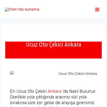
İçeriğe
Main
atla
Men
Ucuz Oto Çekici Ankara
Nisan 27, 2023
En Ucuz Oto Çekici
Ankara
‘da Nasıl Bulunur.
Özellikle yola çıktığında aracınız sizi yola
bırakırsa size zor gelse de arayışa girersiniz.